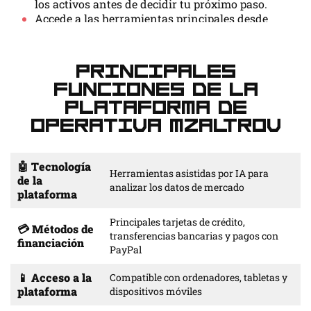
los activos antes de decidir tu próximo paso.
Accede a las herramientas principales desde
ordenadores de sobremesa, tabletas o
dispositivos móviles.
Mzaltrov está pensada para quienes quieren seguir
Principales
la actividad del mercado, explorar las herramientas
funciones de la
de la cuenta y revisar la información disponible
plataforma de
antes de actuar.
operativa Mzaltrov
Abre una cuenta y completa los pasos de
configuración habituales.
Explora las herramientas disponibles y
🤖 Tecnología
Herramientas asistidas por IA para
personaliza el diseño del panel.
de la
analizar los datos de mercado
Incorpora la información de la plataforma a tu
plataforma
propia investigación y a tu proceso de
evaluación de riesgos.
Principales tarjetas de crédito,
💳 Métodos de
transferencias bancarias y pagos con
financiación
Categoría
Descripción
PayPal
📱 Acceso a la
Compatible con ordenadores, tabletas y
🤖 Tecnología de la plataforma
Herramientas asistidas 
plataforma
dispositivos móviles
💳 Métodos de financiación
Opciones de pago habit