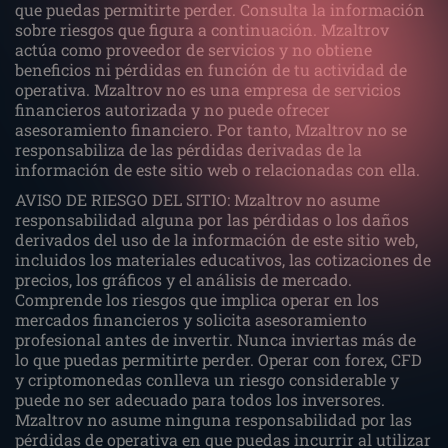
que puedas permitirte perder. Consulta la información
sobre riesgos que figura a continuación. Mzaltrov
actúa como proveedor de servicios y no obtiene
beneficios ni pérdidas en función de tu actividad de
operativa. Mzaltrov no es una empresa de servicios
financieros autorizada y no puede ofrecer
asesoramiento financiero. Por tanto, Mzaltrov no se
responsabiliza de las pérdidas derivadas de la
información de este sitio web o relacionadas con ella.
AVISO DE RIESGO DEL SITIO: Mzaltrov no asume
responsabilidad alguna por las pérdidas o los daños
derivados del uso de la información de este sitio web,
incluidos los materiales educativos, las cotizaciones de
precios, los gráficos y el análisis de mercado.
Comprende los riesgos que implica operar en los
mercados financieros y solicita asesoramiento
profesional antes de invertir. Nunca inviertas más de
lo que puedas permitirte perder. Operar con forex, CFD
y criptomonedas conlleva un riesgo considerable y
puede no ser adecuado para todos los inversores.
Mzaltrov no asume ninguna responsabilidad por las
pérdidas de operativa en que puedas incurrir al utilizar