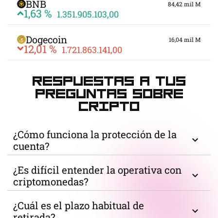
BNB
84,42 mil M
1,63 %
1.351.905.103,00
Dogecoin
16,04 mil M
12,01 %
1.721.863.141,00
Respuestas a tus
preguntas sobre
cripto
¿Cómo funciona la protección de la
cuenta?
Mzaltrov incluye medidas de seguridad de la
¿Es difícil entender la operativa con
cuenta como el cifrado, las comprobaciones de
criptomonedas?
verificación, la autenticación de dos factores
La operativa con criptomonedas puede
(2FA) y una gestión cuidadosa de los datos de
¿Cuál es el plazo habitual de
resultar exigente al principio, sobre todo para
la cuenta. Los usuarios también deberían crear
retirada?