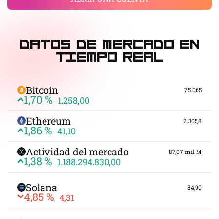
Datos de mercado en
tiempo real
Bitcoin
75.065
1,70 %
1.258,00
Ethereum
2.305,8
1,86 %
41,10
Actividad del mercado
87,07 mil M
1,38 %
1.188.294.830,00
Solana
84,90
4,85 %
4,31