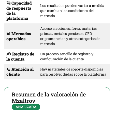
🚀 Capacidad
Los resultados pueden variar a medida
de respuesta
que cambian las condiciones del
📱 Acceso a la plataforma
Usa la plataforma desd
de la
mercado
plataforma
📊 Herramientas de análisis
Información de mercado
Acceso a acciones, forex, materias
📊 Mercados
primas, metales preciosos, CFD,
📈 Mercados admitidos
Criptomonedas, acciones
operables
criptomonedas y otras categorías de
mercado
⚙️ Configuración de la cuenta
Proceso de registro gu
✍️ Registro de
Un proceso sencillo de registro y
📞 Atención al cliente
Materiales de soporte p
la cuenta
configuración de la cuenta
📞 Atención al
Hay materiales de soporte disponibles
cliente
para resolver dudas sobre la plataforma
Resumen de la valoración de
Mzaltrov
ANALIZADA